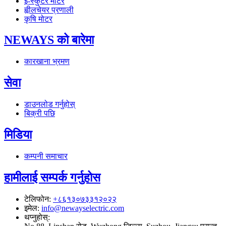
ई-स्कुटर मोटर
ह्वीलचेयर प्रणाली
कृषि मोटर
NEWAYS को बारेमा
कारखाना भ्रमण
सेवा
डाउनलोड गर्नुहोस्
बिक्री पछि
मिडिया
कम्पनी समाचार
हामीलाई सम्पर्क गर्नुहोस
टेलिफोन
:
+८६१३०७३३१२०२२
इमेल
:
info@newayselectric.com
थप्नुहोस्
: