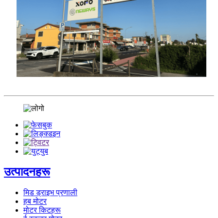
उत्पादनहरू
मिड ड्राइभ प्रणाली
हब मोटर
मोटर किटहरू