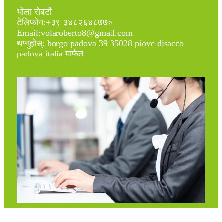
भोला रोबर्टो
टेलिफोन:+३९ ३४८२६४८७७०
Email:volaroberto8@gmail.com
थप्नुहोस्: borgo padova 39 35028 piove disacco
padova italia मार्फत