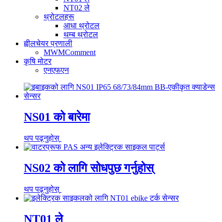
NT02 ले
थ्रोटलहरू
आधा थ्रोटल
थम्ब थ्रोटल
ह्वीलचेयर प्रणाली
MWMComment
कृषि मोटर
एनएफएन
NS01 को बारेमा
थप पढ्नुहोस्
NS02 को लागि सोधपुछ गर्नुहोस्
थप पढ्नुहोस्
NT01 ले