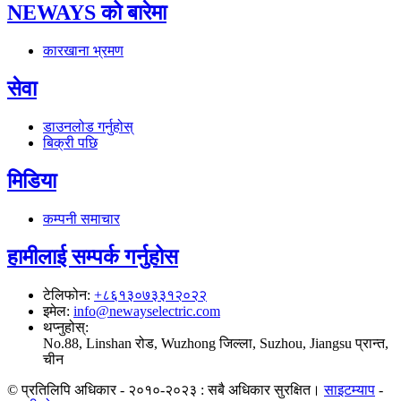
NEWAYS को बारेमा
कारखाना भ्रमण
सेवा
डाउनलोड गर्नुहोस्
बिक्री पछि
मिडिया
कम्पनी समाचार
हामीलाई सम्पर्क गर्नुहोस
टेलिफोन
:
+८६१३०७३३१२०२२
इमेल
:
info@newayselectric.com
थप्नुहोस्
:
No.88, Linshan रोड, Wuzhong जिल्ला, Suzhou, Jiangsu प्रान्त,
चीन
© प्रतिलिपि अधिकार - २०१०-२०२३ : सबै अधिकार सुरक्षित।
साइटम्याप
-