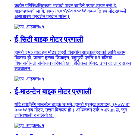
कठोर परिस्थितिहरूमा भरपर्दो पावर चाहिने फ्याट-टायर स्नो ई-
बाइकहरूको लागि, हाम्रा ५००W-१०००W कम-गति हब मोटरहरूले
असाधारण प्रदर्शन प्रदान गर्छन्।
ई-सिटी बाइक मोटर प्रणाली
हाम्रो २५० वाट हब मोटर शहरी विद्युतीय साइकलहरूको लागि उत्तम
विकल्प हो, जसमा हल्का डिजाइन, बहुमुखी प्रतिभा र बलियो
विश्वसनीयता संयोजन गरिएको छ। हेलिकल गियर, उच्च दक्षता र सहज
सञ्चालन।
ई-माउन्टेन बाइक मोटर प्रणाली
यदि तपाईंसँग माउन्टेन बाइक छ भने, हाम्रो प्रमुख उत्पादन, ३५०W वा
५००W हब मोटर, उत्तम विकल्प हो। अधिकतम टर्क ५५N.m छ, जुन
शक्तिशाली र बलियो छ।